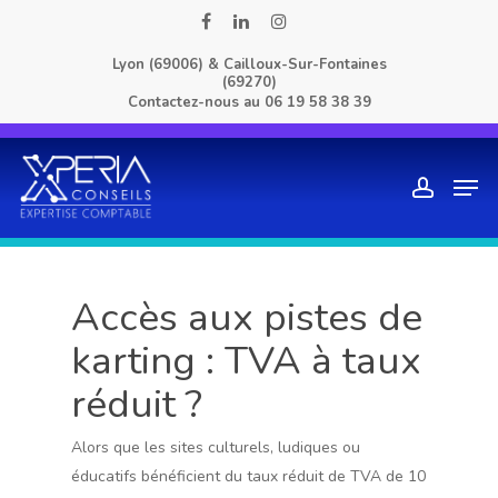
Skip
facebook
linkedin
instagram
to
Lyon (69006) & Cailloux-Sur-Fontaines
main
(69270)
content
Contactez-nous au
06 19 58 38 39
Men
account
Accès aux pistes de
karting : TVA à taux
réduit ?
Alors que les sites culturels, ludiques ou
éducatifs bénéficient du taux réduit de TVA de 10