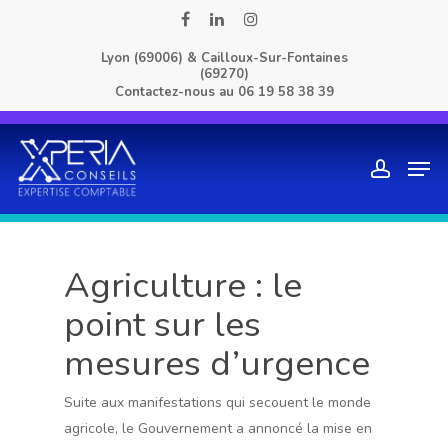
Skip
facebook
linkedin
instagram
to
Lyon (69006) & Cailloux-Sur-Fontaines
main
(69270)
content
Contactez-nous au
06 19 58 38 39
Men
account
Agriculture : le
point sur les
mesures d’urgence
Suite aux manifestations qui secouent le monde
agricole, le Gouvernement a annoncé la mise en