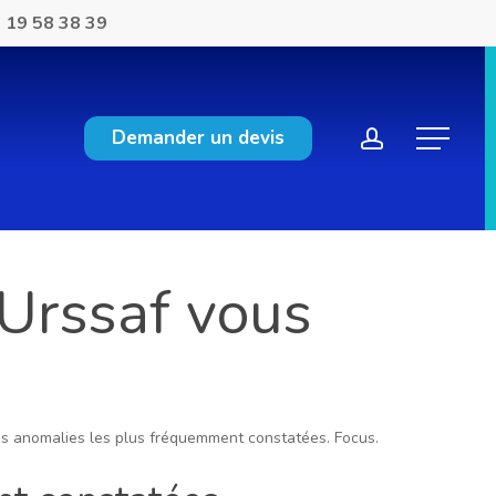
 19 58 38 39
account
Demander un devis
Menu
’Urssaf vous
des anomalies les plus fréquemment constatées. Focus.