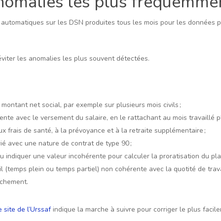
anomalies les plus fréquemme
s automatiques sur les DSN produites tous les mois pour les données p
 éviter les anomalies les plus souvent détectées.
ontant net social, par exemple sur plusieurs mois civils ;
nte avec le versement du salaire, en le rattachant au mois travaillé p
ux frais de santé, à la prévoyance et à la retraite supplémentaire ;
rié avec une nature de contrat de type 90 ;
 indiquer une valeur incohérente pour calculer la proratisation du plaf
 (temps plein ou temps partiel) non cohérente avec la quotité de travai
tachement.
e site de l’Urssaf
indique la marche à suivre pour corriger le plus facil