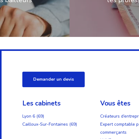
Demander un devis
Les cabinets
Vous êtes
Lyon 6 (69)
Créateurs d’entrepr
Cailloux-Sur-Fontaines (69)
Expert comptable p
commerçants