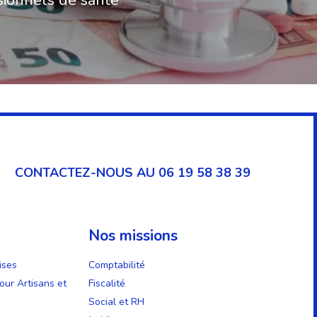
CONTACTEZ-NOUS AU 06 19 58 38 39
Nos missions
ises
Comptabilité
our Artisans et
Fiscalité
Social et RH