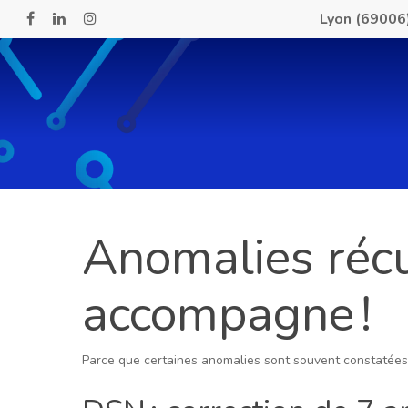
Skip
Lyon (69006
facebook
linkedin
instagram
to
main
content
Anomalies récu
accompagne !
Parce que certaines anomalies sont souvent constatées e