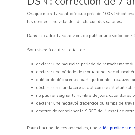
DSN : correction de 7 
Chaque mois, l’Urssaf effectue près de 100 vérification
les données individuelles de chacun des salariés.
Dans ce cadre, l’Urssaf vient de publier une vidéo pour
Sont visée à ce titre, le fait de :
déclarer une mauvaise période de rattachement du m
déclarer une période de montant net social incohére
oublier de déclarer les parts patronales relatives a
déclarer un mandataire social comme s’il était sala
ne pas renseigner le nombre de jours calendaires ou
déclarer une modalité d’exercice du temps de travail
omettre de renseigner le SIRET de l’Urssaf de rat
Pour chacune de ces anomalies, une
vidéo publiée sur l