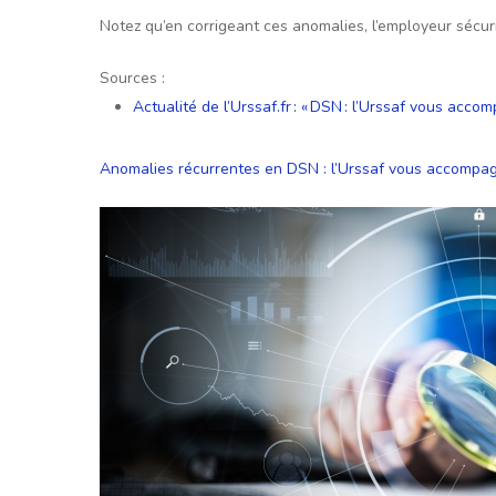
Notez qu’en corrigeant ces anomalies, l’employeur sécuris
Sources :
Actualité de l’Urssaf.fr : « DSN : l’Urssaf vous acc
Anomalies récurrentes en DSN : l’Urssaf vous accompag