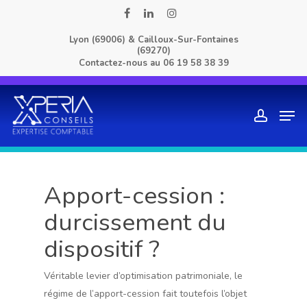
Skip
facebook
linkedin
instagram
to
Lyon (69006) & Cailloux-Sur-Fontaines
main
(69270)
content
Contactez-nous au
06 19 58 38 39
Men
account
Apport-cession :
durcissement du
dispositif ?
Véritable levier d’optimisation patrimoniale, le
régime de l’apport-cession fait toutefois l’objet