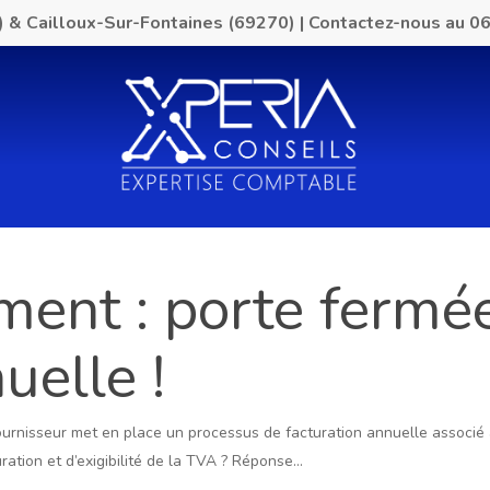
) & Cailloux-Sur-Fontaines (69270)
|
Contactez-nous au
06
ent : porte fermée
uelle !
ournisseur met en place un processus de facturation annuelle associé 
uration et d’exigibilité de la TVA ? Réponse…