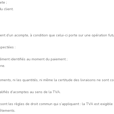
ite ;
u client.
ement d’un acompte, à condition que celui-ci porte sur une opération fu
spectées :
sément identifiés au moment du paiement ;
ine.
tements, ni les quantités, ni même la certitude des livraisons ne sont
alifiés d’acomptes au sens de la TVA.
e sont les règles de droit commun qui s’appliquent : la TVA est exigible
vêtements.