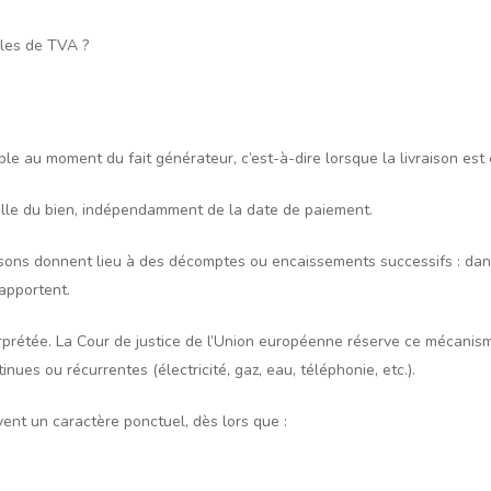
gles de TVA ?
ible au moment du fait générateur, c’est-à-dire lorsque la livraison est
ielle du bien, indépendamment de la date de paiement.
raisons donnent lieu à des décomptes ou encaissements successifs : dans
apportent.
erprétée. La Cour de justice de l’Union européenne réserve ce mécanism
nues ou récurrentes (électricité, gaz, eau, téléphonie, etc.).
ent un caractère ponctuel, dès lors que :