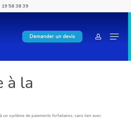
 19 58 38 39
account
Demander un devis
Menu
 à la
à un système de paiements forfaitaires, sans lien avec