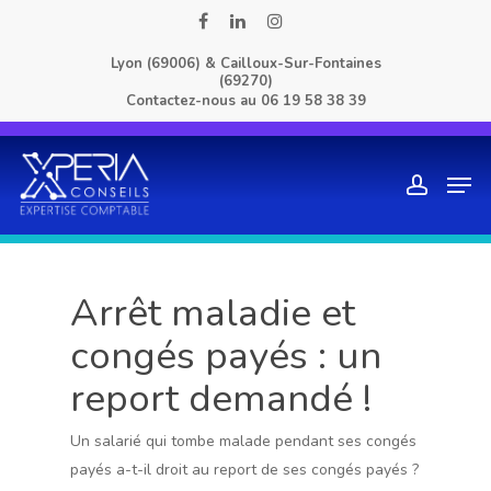
Skip
facebook
linkedin
instagram
to
Lyon (69006) & Cailloux-Sur-Fontaines
main
(69270)
content
Contactez-nous au
06 19 58 38 39
Men
account
Arrêt maladie et
congés payés : un
report demandé !
Un salarié qui tombe malade pendant ses congés
payés a-t-il droit au report de ses congés payés ?