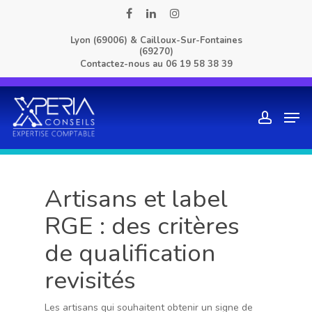
Skip
facebook
linkedin
instagram
to
Lyon (69006) & Cailloux-Sur-Fontaines
main
(69270)
content
Contactez-nous au
06 19 58 38 39
Men
account
Artisans et label
RGE : des critères
de qualification
revisités
Les artisans qui souhaitent obtenir un signe de