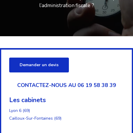
l’administration fiscale ?
Demander un devis
CONTACTEZ-NOUS AU 06 19 58 38 39
Les cabinets
Lyon 6 (69)
Cailloux-Sur-Fontaines (69)