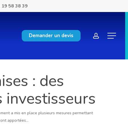
 19 58 38 39
account
Demander un devis
Menu
ises : des
s investisseurs
ernement a mis en place plusieurs mesures permettant
 sont apportées…