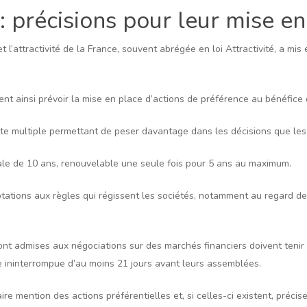
 : précisions pour leur mise e
t l’attractivité de la France, souvent abrégée en loi Attractivité, a mis 
uvent ainsi prévoir la mise en place d’actions de préférence au bénéf
vote multiple permettant de peser davantage dans les décisions que les
le de 10 ans, renouvelable une seule fois pour 5 ans au maximum.
ations aux règles qui régissent les sociétés, notamment au regard de l
 sont admises aux négociations sur des marchés financiers doivent tenir
de ininterrompue d’au moins 21 jours avant leurs assemblées.
re mention des actions préférentielles et, si celles-ci existent, précise