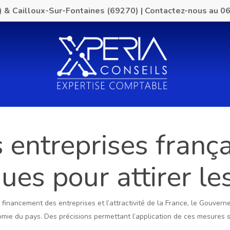
) & Cailloux-Sur-Fontaines (69270)
|
Contactez-nous au
06
s entreprises frança
es pour attirer le
e le financement des entreprises et l’attractivité de la France, le Gouv
nomie du pays. Des précisions permettant l’application de ces mesures