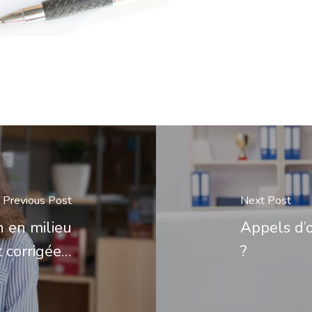
Previous Post
Next Post
n en milieu
Appels d’o
t corrigée…
?