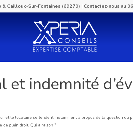
) & Cailloux-Sur-Fontaines (69270)
|
Contactez-nous au
06
 et indemnité d’évi
lleur et le locataire se tendent, notamment à propos de la question du p
e de plein droit. Qui a raison ?