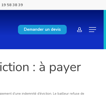
 19 58 38 39
account
Demander un devis
Menu
ction : à payer
aiement d’une indemnité d’éviction. Le bailleur refuse de