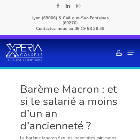
Skip
facebook
linkedin
instagram
to
Lyon (69006) & Cailloux-Sur-Fontaines
main
(69270)
content
Contactez-nous au
06 19 58 38 39
Men
account
Barème Macron : et
si le salarié a moins
d’un an
d’ancienneté ?
Le barème Macron fixe les indemnités minimales