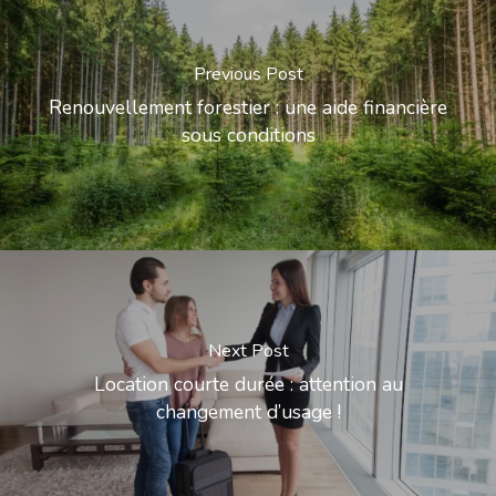
Previous Post
Renouvellement forestier : une aide financière
sous conditions
Next Post
Location courte durée : attention au
changement d’usage !