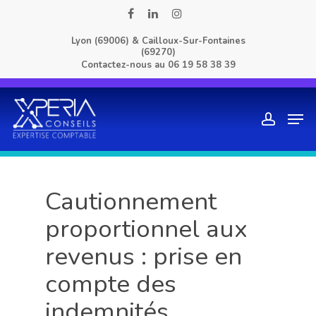
Skip
facebook
linkedin
instagram
to
Lyon (69006) & Cailloux-Sur-Fontaines
main
(69270)
content
Contactez-nous au
06 19 58 38 39
Men
account
Cautionnement
proportionnel aux
revenus : prise en
compte des
indemnités