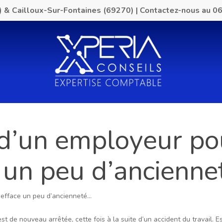
) & Cailloux-Sur-Fontaines (69270)
|
Contactez-nous au
06
e d’un employeur po
 un peu d’ancienne
e efface un peu d’ancienneté…
t de nouveau arrêtée, cette fois à la suite d’un accident du travail. Es