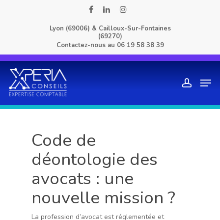
Skip
facebook
linkedin
instagram
to
Lyon (69006) & Cailloux-Sur-Fontaines
main
(69270)
content
Contactez-nous au
06 19 58 38 39
Men
account
Code de
déontologie des
avocats : une
nouvelle mission ?
La profession d’avocat est réglementée et