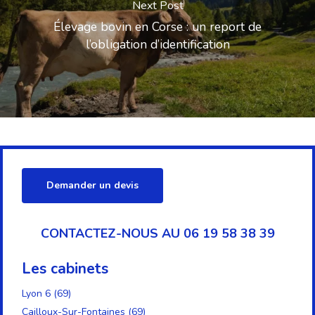
Next Post
Élevage bovin en Corse : un report de
l’obligation d’identification
Demander un devis
CONTACTEZ-NOUS AU 06 19 58 38 39
Les cabinets
Lyon 6 (69)
Cailloux-Sur-Fontaines (69)