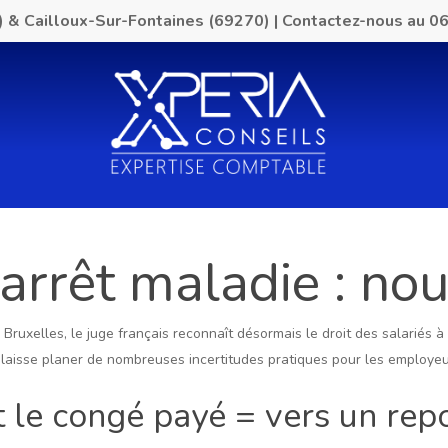
) & Cailloux-Sur-Fontaines (69270)
|
Contactez-nous au
06
arrêt maladie : no
Bruxelles, le juge français reconnaît désormais le droit des salariés à
 laisse planer de nombreuses incertitudes pratiques pour les employe
 le congé payé = vers un rep