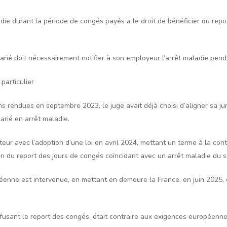
adie durant la période de congés payés a le droit de bénéficier du rep
alarié doit nécessairement notifier à son employeur l’arrêt maladie pen
particulier
ons rendues en septembre 2023, le juge avait déjà choisi d’aligner sa ju
larié en arrêt maladie.
teur avec l’adoption d’une loi en avril 2024, mettant un terme à la con
on du report des jours de congés coïncidant avec un arrêt maladie du sa
éenne est intervenue, en mettant en demeure la France, en juin 2025, 
 refusant le report des congés, était contraire aux exigences européennes