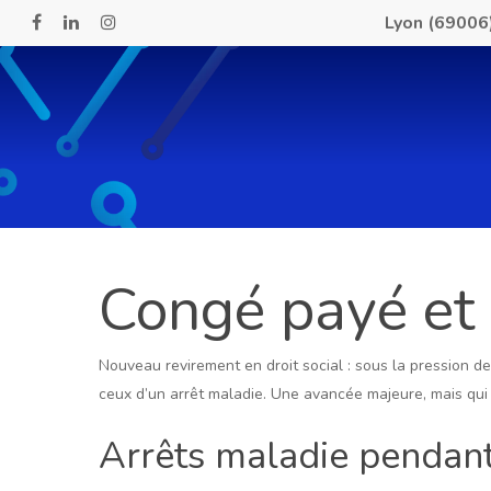
Skip
Lyon (69006
facebook
linkedin
instagram
to
main
content
Congé payé et 
Nouveau revirement en droit social : sous la pression de 
ceux d’un arrêt maladie. Une avancée majeure, mais qui
Arrêts maladie pendant