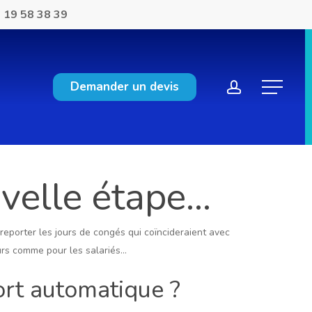
 19 58 38 39
account
Demander un devis
Menu
uvelle étape…
 reporter les jours de congés qui coïncideraient avec
urs comme pour les salariés…
ort automatique ?