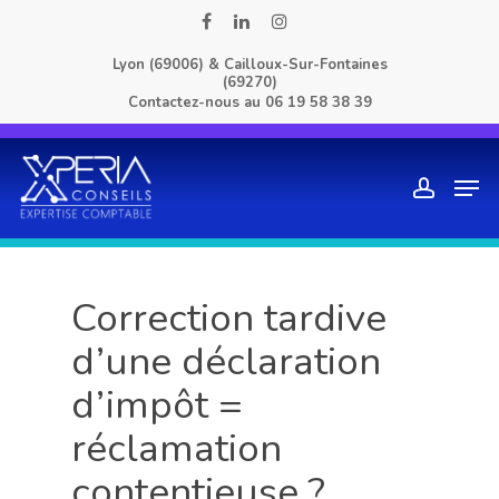
Skip
facebook
linkedin
instagram
to
Lyon (69006) & Cailloux-Sur-Fontaines
main
(69270)
content
Contactez-nous au
06 19 58 38 39
Men
account
Correction tardive
d’une déclaration
d’impôt =
réclamation
contentieuse ?