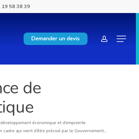
 19 58 38 39
account
Demander un devis
Menu
nce de
tique
de développement économique et d’empreinte
un cadre qui vient d’être précisé par le Gouvernement…