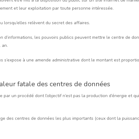
doivent être mis à la disposition du public sur un site internet de maniè
gement et leur exploitation par toute personne intéressée.
u lorsqu’elles relèvent du secret des affaires.
on d’informations, les pouvoirs publics peuvent mettre le centre de d
 an.
es s’expose à une amende administrative dont le montant est proport
chaleur fatale des centres de données
e par un procédé dont l’objectif n’est pas la production d’énergie et q
rge des centres de données les plus importants (ceux dont la puissan