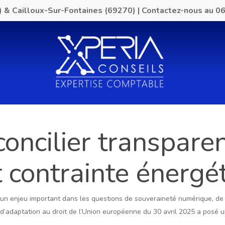
) & Cailloux-Sur-Fontaines (69270)
|
Contactez-nous au
06
concilier transpare
t contrainte énergé
 un enjeu important dans les questions de souveraineté numérique, 
i d’adaptation au droit de l’Union européenne du 30 avril 2025 a posé 