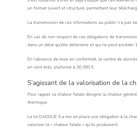
Il est toutefois d’ores et déjà indiqué que ces éléments 
un format ouvert et structuré, permettant leur téléchar
La transmission de ces informations au public n’a pas lie
En cas de non-respect de ces obligations de transmissi
dans un délai qu’elle détermine et qui ne peut excéder 1
En l’absence de mise en conformité, le centre de donné
en sont tirés, plafonné à 50 000 €.
S’agissant de la valorisation de la 
Pour rappel, la chaleur fatale désigne la chaleur généré
thermique.
La loi DADDUE 5 a mis en place une obligation à la cha
valoriser la « chaleur fatale » qu’ils produisent.