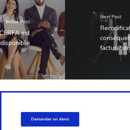
Next Post
Previous Post
Recodifica
e CERFA est
conséquen
disponible
facturatio
Demander un devis