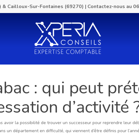
) & Cailloux-Sur-Fontaines (69270)
|
Contactez-nous au
06
abac : qui peut pré
ssation d’activité 
ns avoir la possibilité de trouver un successeur pour reprendre leur déb
s un département en difficulté, qui viennent d’être définis pour l’ann