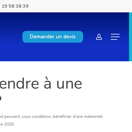
 19 58 38 39
account
Demander un devis
Menu
tendre à une
?
it peuvent, sous conditions, bénéficier d’une indemnité.
ée 2026.