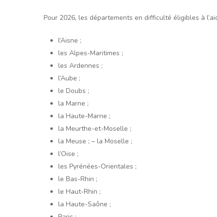
Pour 2026, les départements en difficulté éligibles à l’ai
l’Aisne ;
les Alpes-Maritimes ;
les Ardennes ;
l’Aube ;
le Doubs ;
la Marne ;
la Haute-Marne ;
la Meurthe-et-Moselle ;
la Meuse ; – la Moselle ;
l’Oise ;
les Pyrénées-Orientales ;
le Bas-Rhin ;
le Haut-Rhin ;
la Haute-Saône ;
Paris ;