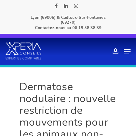
Skip
facebook
linkedin
instagram
to
Lyon (69006) & Cailloux-Sur-Fontaines
main
(69270)
content
Contactez-nous au
06 19 58 38 39
Men
account
Dermatose
nodulaire : nouvelle
restriction de
mouvements pour
les animaux non-