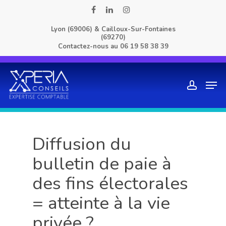
Skip
facebook
linkedin
instagram
to
Lyon (69006) & Cailloux-Sur-Fontaines
main
(69270)
content
Contactez-nous au
06 19 58 38 39
Men
account
Diffusion du
bulletin de paie à
des fins électorales
= atteinte à la vie
privée ?