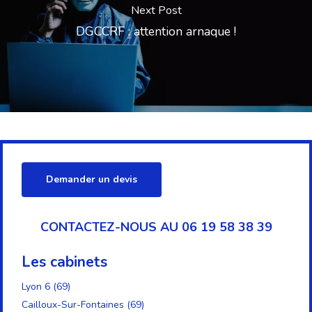
Next Post
DGCCRF : attention arnaque !
Demander un devis
CONTACTEZ-NOUS AU 06 19 58 38 39
Les cabinets
Lyon 6 (69)
Cailloux-Sur-Fontaines (69)