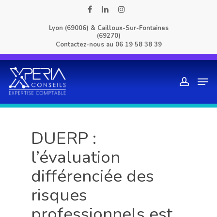
Skip
facebook
linkedin
instagram
to
Lyon (69006) & Cailloux-Sur-Fontaines
main
(69270)
content
Contactez-nous au
06 19 58 38 39
Men
account
DUERP :
l’évaluation
différenciée des
risques
professionnels est