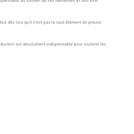
dispensable au soutien de ses demandes et doit être
tice dès lors qu’il n’est pas le seul élément de preuve
roduction est absolument indispensable pour soutenir les