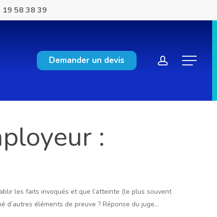
 19 58 38 39
account
Demander un devis
Menu
ployeur :
ir les faits invoqués et que l’atteinte (le plus souvent
agné d’autres éléments de preuve ? Réponse du juge…