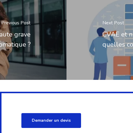
Previous Post
Next Post
faute grave
CVAE et n
omatique ?
quelles c
Demander un devis