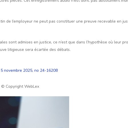
 d’autres pièces. Cet enregistrement audio n’est donc pas absolument in
destin de l’employeur ne peut pas constituer une preuve recevable en jus
yales sont admises en justice, ce n’est que dans l’hypothèse où leur p
reuve litigieuse sera écartée des débats.
du 5 novembre 2025, no 24-16208
– © Copyright WebLex