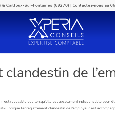
) & Cailloux-Sur-Fontaines (69270)
|
Contactez-nous au
06
 clandestin de l’em
n’est recevable que lorsqu’elle est absolument indispensable pour établ
 est-il lorsque l’enregistrement clandestin de l’employeur est accomp