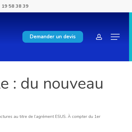
 19 58 38 39
account
Demander un devis
Menu
ale : du nouveau
ructures au titre de l’agrément ESUS. À compter du 1er