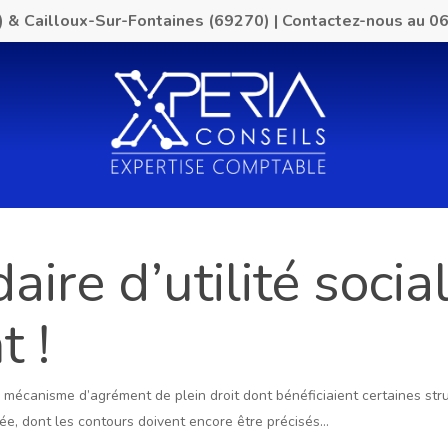
) & Cailloux-Sur-Fontaines (69270)
|
Contactez-nous au
06
daire d’utilité soci
t !
le mécanisme d’agrément de plein droit dont bénéficiaient certaines st
iée, dont les contours doivent encore être précisés…