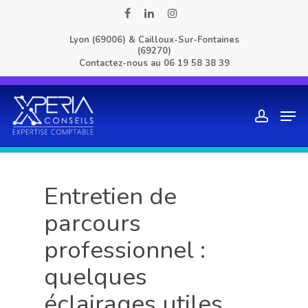
Skip
facebook
linkedin
instagram
to
Lyon (69006) & Cailloux-Sur-Fontaines
main
(69270)
content
Contactez-nous au
06 19 58 38 39
Men
account
Entretien de
parcours
professionnel :
quelques
éclairages utiles…