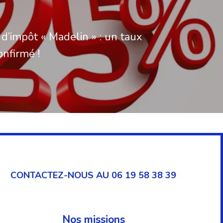
d’impôt « Madelin » : un taux
nfirmé !
CONTACTEZ-NOUS AU 06 19 58 38 39
Nos missions