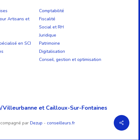
ises
Comptabilité
our Artisans et
Fiscalité
Social et RH
Juridique
écialisé en SCI
Patrimoine
es
Digitalisation
Conseil, gestion et optimisation
/Villeurbanne et Cailloux-Sur-Fontaines
ccompagné par
Dezup
-
conseilleurs.fr