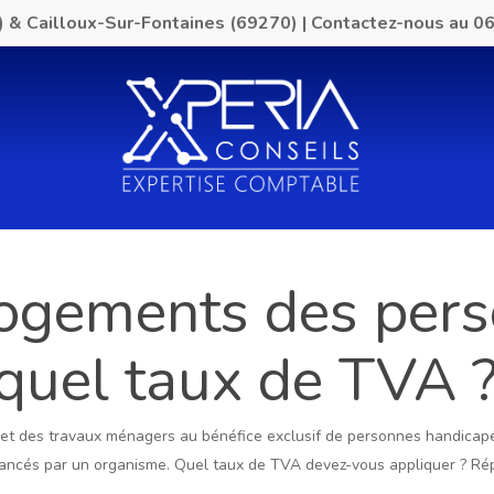
) & Cailloux-Sur-Fontaines (69270)
|
Contactez-nous au
06
logements des per
quel taux de TVA 
n et des travaux ménagers au bénéfice exclusif de personnes handica
financés par un organisme. Quel taux de TVA devez-vous appliquer ? R