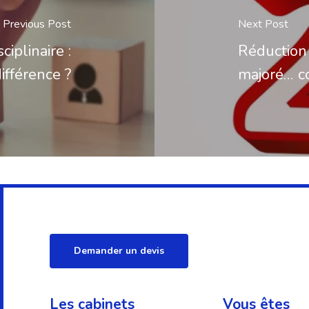
Previous Post
Next Post
ciplinaire :
Réduction 
ifférence ?
majoré… co
Demander un devis
Les cabinets
Vous êtes