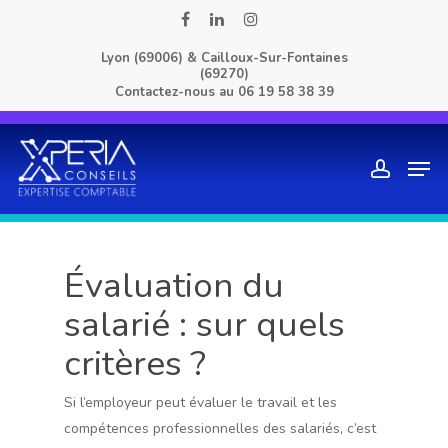
Skip
facebook
linkedin
instagram
to
Lyon (69006) & Cailloux-Sur-Fontaines
main
(69270)
content
Contactez-nous au
06 19 58 38 39
Men
account
Évaluation du
salarié : sur quels
critères ?
Si l’employeur peut évaluer le travail et les
compétences professionnelles des salariés, c’est