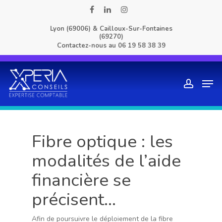
Skip
facebook
linkedin
instagram
to
Lyon (69006) & Cailloux-Sur-Fontaines
main
(69270)
content
Contactez-nous au
06 19 58 38 39
Men
account
Fibre optique : les
modalités de l’aide
financière se
précisent…
Afin de poursuivre le déploiement de la fibre