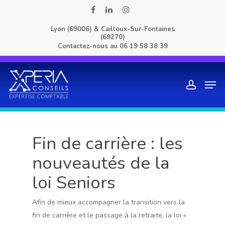
Skip
facebook
linkedin
instagram
to
Lyon (69006) & Cailloux-Sur-Fontaines
main
(69270)
content
Contactez-nous au
06 19 58 38 39
Men
account
Fin de carrière : les
nouveautés de la
loi Seniors
Afin de mieux accompagner la transition vers la
fin de carrière et le passage à la retraite, la loi «