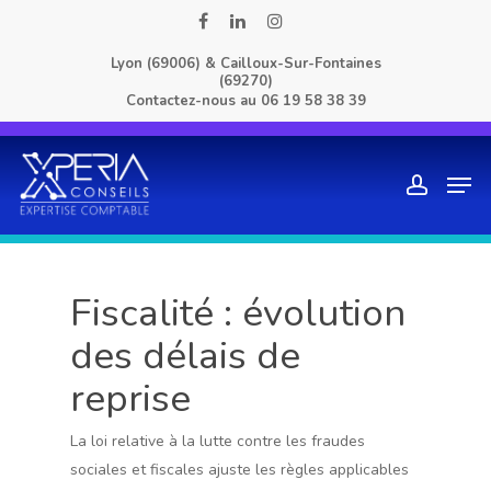
Skip
facebook
linkedin
instagram
to
Lyon (69006) & Cailloux-Sur-Fontaines
main
(69270)
content
Contactez-nous au
06 19 58 38 39
Men
account
Fiscalité : évolution
des délais de
reprise
La loi relative à la lutte contre les fraudes
sociales et fiscales ajuste les règles applicables