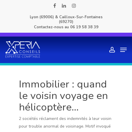
Skip
facebook
linkedin
instagram
to
Lyon (69006) & Cailloux-Sur-Fontaines
main
(69270)
content
Contactez-nous au
06 19 58 38 39
Men
account
Immobilier : quand
le voisin voyage en
hélicoptère…
2 sociétés réclament des indemnités à leur voisin
pour trouble anormal de voisinage. Motif invoqué