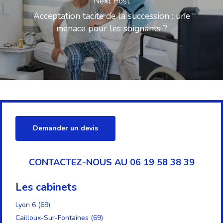
Next Post
Acceptation tacite de la succession : une
menace pour les soignants ?
Demander un devis
CONTACTEZ-NOUS AU 06 19 58 38 39
Les cabinets
Lyon 6 (69)
Cailloux-Sur-Fontaines (69)