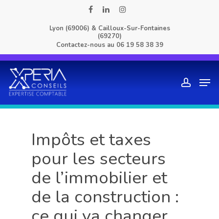
Skip
facebook
linkedin
instagram
to
Lyon (69006) & Cailloux-Sur-Fontaines
main
(69270)
content
Contactez-nous au
06 19 58 38 39
Men
account
Impôts et taxes
pour les secteurs
de l’immobilier et
de la construction :
ce qui va changer