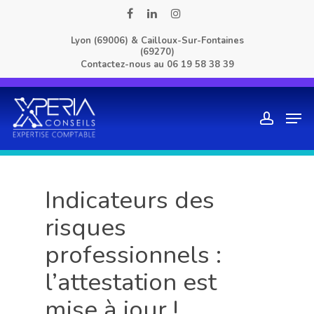
Skip
facebook
linkedin
instagram
to
Lyon (69006) & Cailloux-Sur-Fontaines
main
(69270)
content
Contactez-nous au
06 19 58 38 39
Men
account
Indicateurs des
risques
professionnels :
l’attestation est
mise à jour !