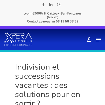
Skip
facebook
linkedin
instagram
to
Lyon (69006) & Cailloux-Sur-Fontaines
main
(69270)
content
Contactez-nous au
06 19 58 38 39
Men
account
Indivision et
successions
vacantes : des
solutions pour en
sortir ?