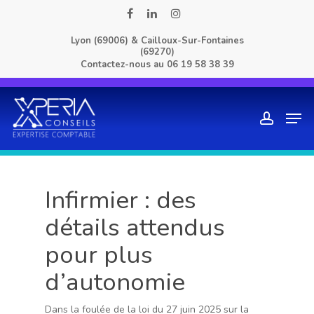
Skip
facebook
linkedin
instagram
to
Lyon (69006) & Cailloux-Sur-Fontaines
main
(69270)
content
Contactez-nous au
06 19 58 38 39
Men
account
Infirmier : des
détails attendus
pour plus
d’autonomie
Dans la foulée de la loi du 27 juin 2025 sur la