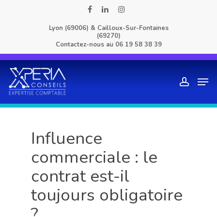
Skip
facebook
linkedin
instagram
to
Lyon (69006) & Cailloux-Sur-Fontaines
main
(69270)
content
Contactez-nous au
06 19 58 38 39
Men
account
Influence
commerciale : le
contrat est-il
toujours obligatoire
?