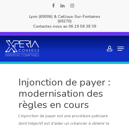
Skip
facebook
linkedin
instagram
to
Lyon (69006) & Cailloux-Sur-Fontaines
main
(69270)
content
Contactez-nous au
06 19 58 38 39
Men
account
Injonction de payer :
modernisation des
règles en cours
L’injonction de payer est une procédure judiciaire
dont l’objectif est d’aider un créancier à obtenir le