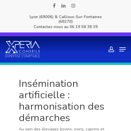
Skip
facebook
linkedin
instagram
to
Lyon (69006) & Cailloux-Sur-Fontaines
main
(69270)
content
Contactez-nous au
06 19 58 38 39
Men
account
Insémination
artificielle :
harmonisation des
démarches
Au sein des élevages bovins, ovins, caprins et