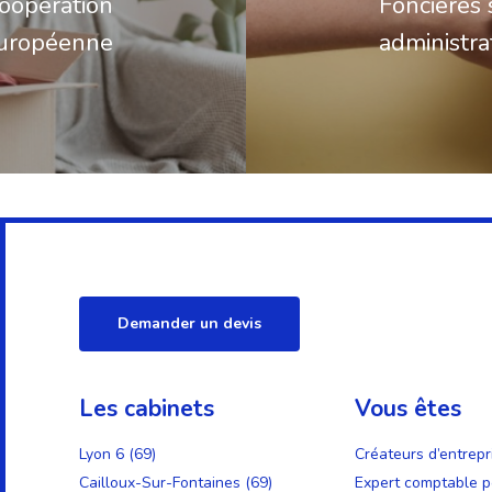
coopération
Foncières s
uropéenne
administrat
Demander un devis
Les cabinets
Vous êtes
Lyon 6 (69)
Créateurs d’entrepr
Cailloux-Sur-Fontaines (69)
Expert comptable p