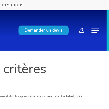
 19 58 38 39
account
Demander un devis
Menu
 critères
ment dit d’origine végétale ou animale. Ce label, créé