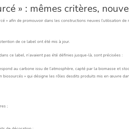
rcé » : mêmes critères, nouve
rcé » afin de promouvoir dans les constructions neuves l’utilisation de m
btention de ce label ont été mis à jour.
ans ce label, n’avaient pas été définies jusque-là, sont précisées :
respond au carbone issu de l’atmosphère, capté par la biomasse et stoc
on biosourcés » qui désigne les rôles desdits produits mis en œuvre dan
res ;
its de décoration ;