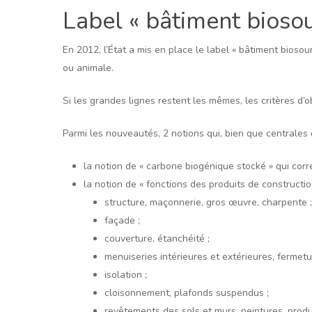
Label « bâtiment biosou
En 2012, l’État a mis en place le label « bâtiment biosou
ou animale.
Si les grandes lignes restent les mêmes, les critères d’o
Parmi les nouveautés, 2 notions qui, bien que centrales d
la notion de « carbone biogénique stocké » qui cor
la notion de « fonctions des produits de constructi
structure, maçonnerie, gros œuvre, charpente ;
façade ;
couverture, étanchéité ;
menuiseries intérieures et extérieures, fermetu
isolation ;
cloisonnement, plafonds suspendus ;
revêtements des sols et murs, peintures, produ