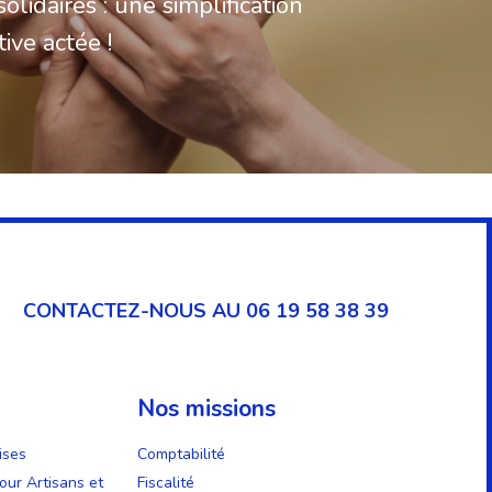
olidaires : une simplification
ive actée !
CONTACTEZ-NOUS AU 06 19 58 38 39
Nos missions
ises
Comptabilité
our Artisans et
Fiscalité