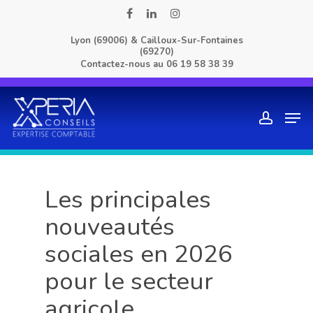
Skip
facebook
linkedin
instagram
to
Lyon (69006) & Cailloux-Sur-Fontaines
main
(69270)
content
Contactez-nous au
06 19 58 38 39
Men
account
Les principales
nouveautés
sociales en 2026
pour le secteur
agricole