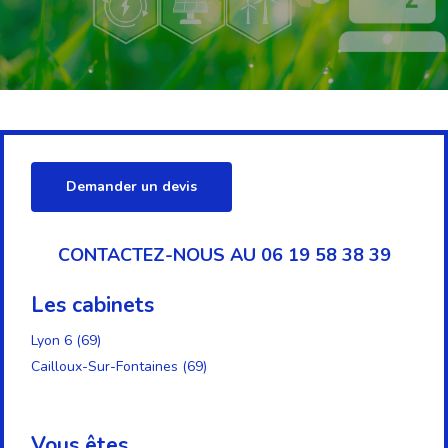
Demander un devis
CONTACTEZ-NOUS AU 06 19 58 38 39
Les cabinets
Lyon 6 (69)
Cailloux-Sur-Fontaines (69)
Vous êtes