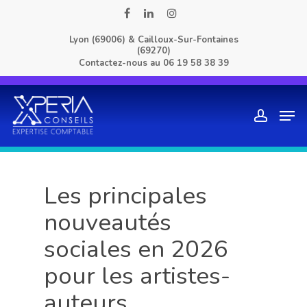
Skip
facebook
linkedin
instagram
to
Lyon (69006) & Cailloux-Sur-Fontaines
main
(69270)
content
Contactez-nous au
06 19 58 38 39
Men
account
Les principales
nouveautés
sociales en 2026
pour les artistes-
auteurs