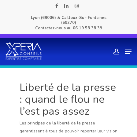
Skip
facebook
linkedin
instagram
to
Lyon (69006) & Cailloux-Sur-Fontaines
main
(69270)
content
Contactez-nous au
06 19 58 38 39
Men
account
Liberté de la presse
: quand le flou ne
l’est pas assez
Les principes de la liberté de la presse
garantissent à tous de pouvoir reporter leur vision