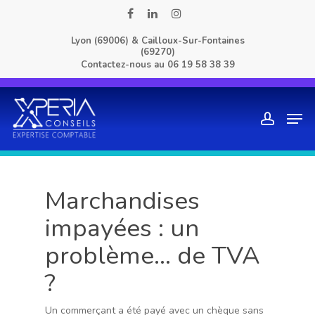
Skip
facebook
linkedin
instagram
to
Lyon (69006) & Cailloux-Sur-Fontaines
main
(69270)
content
Contactez-nous au
06 19 58 38 39
Men
account
Marchandises
impayées : un
problème… de TVA
?
Un commerçant a été payé avec un chèque sans