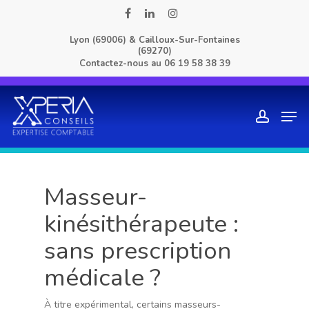
Skip
facebook
linkedin
instagram
to
Lyon (69006) & Cailloux-Sur-Fontaines
main
(69270)
content
Contactez-nous au
06 19 58 38 39
Men
account
Masseur-
kinésithérapeute :
sans prescription
médicale ?
À titre expérimental, certains masseurs-