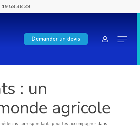
 19 58 38 39
account
Demander un devis
Menu
ts : un
 monde agricole
des médecins correspondants pour les accompagner dans