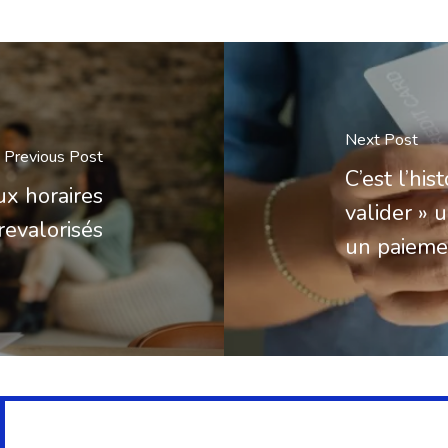
Next Post
Previous Post
C’est l’his
aux horaires
valider » 
revalorisés
un paiem