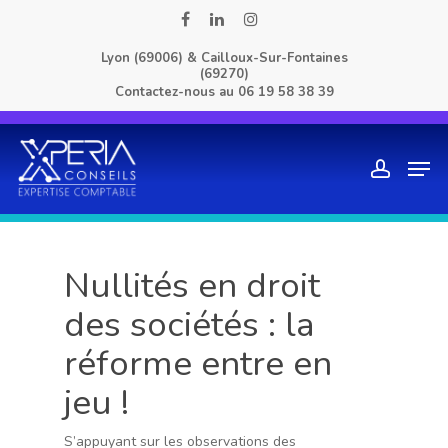
Skip
facebook
linkedin
instagram
to
Lyon (69006) & Cailloux-Sur-Fontaines
main
(69270)
content
Contactez-nous au
06 19 58 38 39
Men
account
Nullités en droit
des sociétés : la
réforme entre en
jeu !
S’appuyant sur les observations des