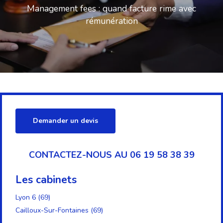
Management fees : quand facture rime avec
rémunération
Demander un devis
CONTACTEZ-NOUS AU 06 19 58 38 39
Les cabinets
Lyon 6 (69)
Cailloux-Sur-Fontaines (69)