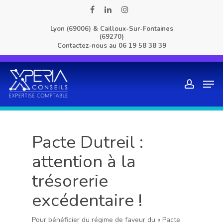
Skip
facebook
linkedin
instagram
to
Lyon (69006) & Cailloux-Sur-Fontaines
main
(69270)
content
Contactez-nous au
06 19 58 38 39
Men
account
Pacte Dutreil :
attention à la
trésorerie
excédentaire !
Pour bénéficier du régime de faveur du « Pacte