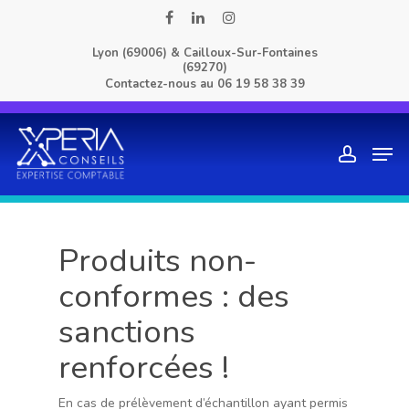
Skip
facebook
linkedin
instagram
to
Lyon (69006) & Cailloux-Sur-Fontaines
main
(69270)
content
Contactez-nous au
06 19 58 38 39
Men
account
Produits non-
conformes : des
sanctions
renforcées !
En cas de prélèvement d’échantillon ayant permis