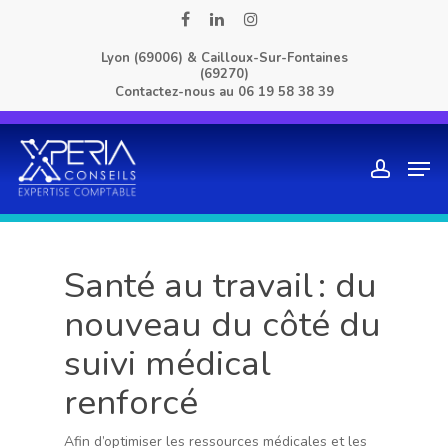
Skip
facebook
linkedin
instagram
to
Lyon (69006) & Cailloux-Sur-Fontaines
main
(69270)
content
Contactez-nous au
06 19 58 38 39
Men
account
Santé au travail : du
nouveau du côté du
suivi médical
renforcé
Afin d’optimiser les ressources médicales et les