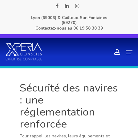
Skip
facebook
linkedin
instagram
to
Lyon (69006) & Cailloux-Sur-Fontaines
main
(69270)
content
Contactez-nous au
06 19 58 38 39
Men
account
Sécurité des navires
: une
réglementation
renforcée
Pour rappel, les navires, leurs équipements et