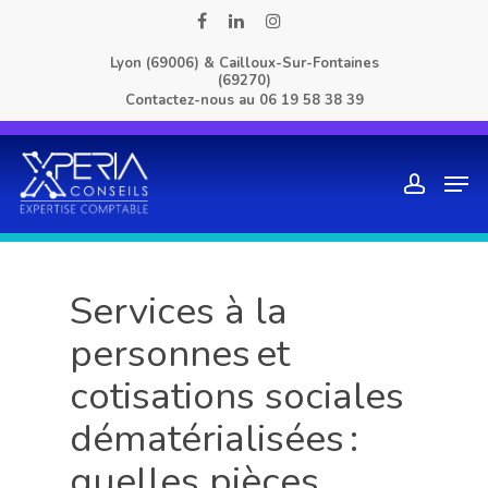
Skip
facebook
linkedin
instagram
to
Lyon (69006) & Cailloux-Sur-Fontaines
main
(69270)
content
Contactez-nous au
06 19 58 38 39
Men
account
Services à la
personnes et
cotisations sociales
dématérialisées :
quelles pièces