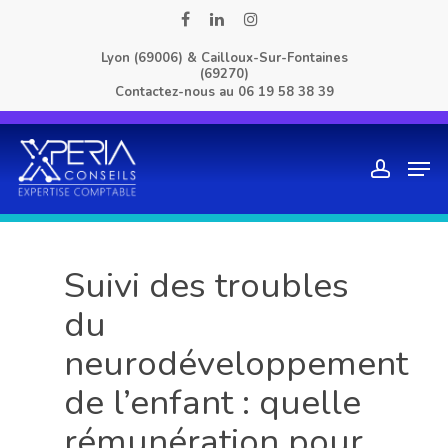
Skip
facebook
linkedin
instagram
to
Lyon (69006) & Cailloux-Sur-Fontaines
main
(69270)
content
Contactez-nous au
06 19 58 38 39
Men
account
Suivi des troubles
du
neurodéveloppement
de l’enfant : quelle
rémunération pour